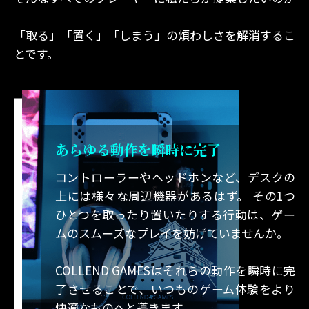
―
「取る」「置く」「しまう」の煩わしさを解消するこ
とです。
あらゆる動作を瞬時に完了―
コントローラーやヘッドホンなど、デスクの
上には様々な周辺機器があるはず。 その1つ
ひとつを取ったり置いたりする行動は、ゲー
ムのスムーズなプレイを妨げていませんか。
COLLEND GAMESはそれらの動作を瞬時に完
了させることで、いつものゲーム体験をより
快適なものへと導きます。